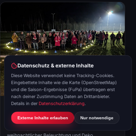
Datenschutz & externe Inhalte
Diese Website verwendet keine Tracking-Cookies.
Eingebettete Inhalte wie die Karte (OpenStreetMap)
und die Saison-Ergebnisse (FuPa) übertragen erst
nach deiner Zustimmung Daten an Drittanbieter.
Details in der
Datenschutzerklärung
.
30. Dezember 2025
News
Festlicher Sportplatz
Externe Inhalte erlauben
Nur notwendige
Weihnachtliche Stimmung kehrte am 20.12. auf
dem Seegrehnaer Sportplatz ein. Mit Feuerkörben,
weihnachtlicher Beleuchtung und Deko