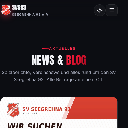
SVS93
Chroniken
☰
SEEGREHNA 93 e.V.
Vereinssatzung
Mitgliedsantrag
Nordic Walking
AKTUELLES
Frauensport
NEWS &
BLOG
Burgstalllauf
Spielberichte, Vereinsnews und alles rund um den SV
Seegrehna 93. Alle Beiträge an einem Ort.