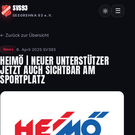
SVS93
Chroniken
☰
SEEGREHNA 93 e.V.
Vereinssatzung
Mitgliedsantrag
← Zurück zur Übersicht
Nordic Walking
6. April 2025
·
SVS93
News
Frauensport
HEIMÖ | NEUER UNTERSTÜTZER
JETZT AUCH SICHTBAR AM
Burgstalllauf
SPORTPLATZ