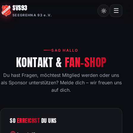
SVS93
Chroniken
☰
SEEGREHNA 93 e.V.
Vereinssatzung
Mitgliedsantrag
Nordic Walking
SAG HALLO
Frauensport
KONTAKT &
FAN-SHOP
Burgstalllauf
Du hast Fragen, möchtest Mitglied werden oder uns
als Sponsor unterstützen? Melde dich – wir freuen uns
auf dich.
SO
ERREICHST
DU UNS