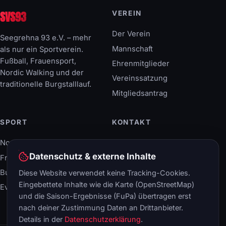
SVS93
VEREIN
Der Verein
Seegrehna 93 e.V. – mehr
Mannschaft
als nur ein Sportverein.
Fußball, Frauensport,
Ehrenmitglieder
Nordic Walking und der
Vereinssatzung
traditionelle Burgstalllauf.
Mitgliedsantrag
SPORT
KONTAKT
Nordic Walking
Breitscheidstraße 40
06886 Lutherstadt
Datenschutz & externe Inhalte
Frauensport
Wittenberg
Burgstalllauf
Diese Website verwendet keine Tracking-Cookies.
+49 (34 91) 408 66-0
Eingebettete Inhalte wie die Karte (OpenStreetMap)
Events & Termine
info@svs93.de
und die Saison-Ergebnisse (FuPa) übertragen erst
nach deiner Zustimmung Daten an Drittanbieter.
Details in der
Datenschutzerklärung
.