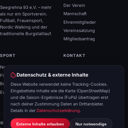
Der Verein
Seegrehna 93 e.V. – mehr
Mannschaft
als nur ein Sportverein.
Fußball, Frauensport,
Ehrenmitglieder
Nordic Walking und der
Vereinssatzung
traditionelle Burgstalllauf.
Mitgliedsantrag
SPORT
KONTAKT
Nordic Walking
Breitscheidstraße 40
06886 Lutherstadt
Datenschutz & externe Inhalte
Frauensport
Wittenberg
Burgstalllauf
Diese Website verwendet keine Tracking-Cookies.
+49 (34 91) 408 66-0
Eingebettete Inhalte wie die Karte (OpenStreetMap)
Events & Termine
info@svs93.de
und die Saison-Ergebnisse (FuPa) übertragen erst
nach deiner Zustimmung Daten an Drittanbieter.
Details in der
Datenschutzerklärung
.
© 2026 SV Seegrehna 93 e.V.
Externe Inhalte erlauben
Nur notwendige