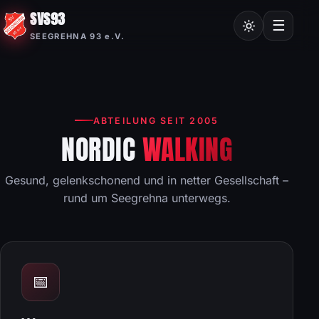
SVS93
Chroniken
☰
SEEGREHNA 93 e.V.
Vereinssatzung
Mitgliedsantrag
Nordic Walking
ABTEILUNG SEIT 2005
Frauensport
NORDIC
WALKING
Burgstalllauf
Gesund, gelenkschonend und in netter Gesellschaft –
rund um Seegrehna unterwegs.
📅