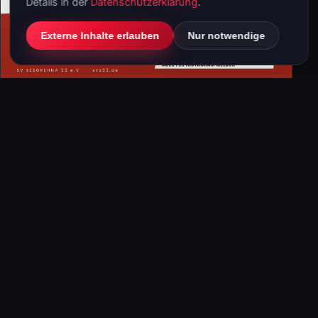
Details in der
Datenschutzerklärung
.
Externe Inhalte erlauben
Nur notwendige
25. Juli 2026
Fußball
Schiedsrichter gesucht beim SV
Seegrehna 93 e.V.
Ohne Schiedsrichter gibt es keinen Fußball. Sie
sorgen dafür, dass Spiele fair ablaufen, treffen
wichtige Entscheidungen und sind ein
unverzichtbarer Bestandteil jedes Vereins.
Weiterlesen