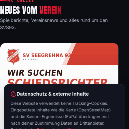
AKTUELLES
NEUES VOM
VEREIN
Spielberichte, Vereinsnews und alles rund um den
SVS93.
Datenschutz & externe Inhalte
Diese Website verwendet keine Tracking-Cookies.
Eingebettete Inhalte wie die Karte (OpenStreetMap)
und die Saison-Ergebnisse (FuPa) übertragen erst
nach deiner Zustimmung Daten an Drittanbieter.