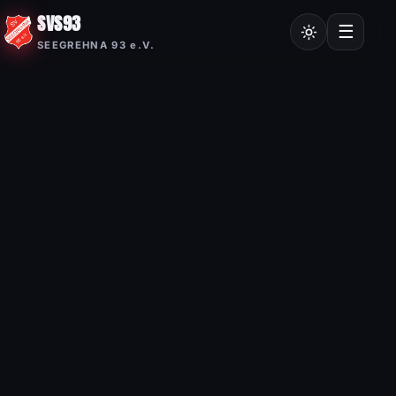
SVS93
Chroniken
☰
SEEGREHNA 93 e.V.
Vereinssatzung
Mitgliedsantrag
Nordic Walking
Frauensport
Burgstalllauf