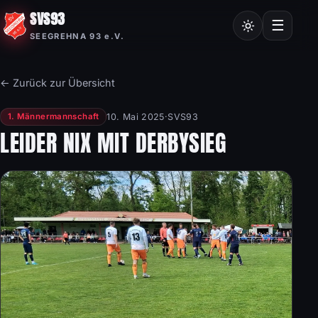
SVS93
Chroniken
☰
SEEGREHNA 93 e.V.
Vereinssatzung
Mitgliedsantrag
← Zurück zur Übersicht
Nordic Walking
10. Mai 2025
·
SVS93
1. Männermannschaft
Frauensport
LEIDER NIX MIT DERBYSIEG
Burgstalllauf