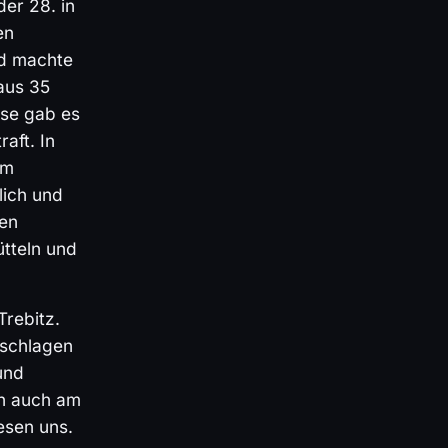
er 28. in
en
nd machte
 aus 35
use gab es
aft. In
um
lich und
sen
tteln und
rebitz.
eschlagen
und
ch auch am
esen uns.