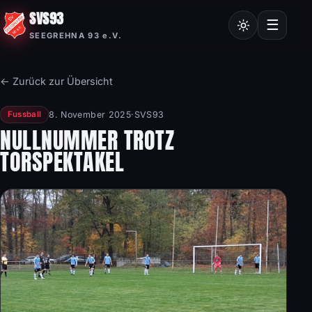
SVS93
Chroniken
☰
SEEGREHNA 93 e.V.
Vereinssatzung
Mitgliedsantrag
← Zurück zur Übersicht
Nordic Walking
8. November 2025
·
SVS93
Fussball
Frauensport
NULLNUMMER TROTZ
TORSPEKTAKEL
Burgstalllauf