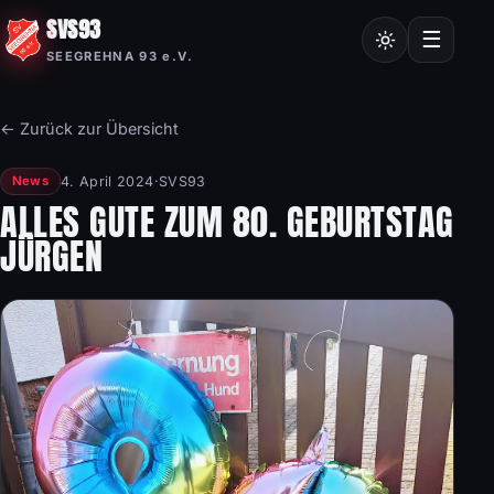
SVS93
Chroniken
☰
SEEGREHNA 93 e.V.
Vereinssatzung
Mitgliedsantrag
← Zurück zur Übersicht
Nordic Walking
4. April 2024
·
SVS93
News
Frauensport
ALLES GUTE ZUM 80. GEBURTSTAG
JÜRGEN
Burgstalllauf