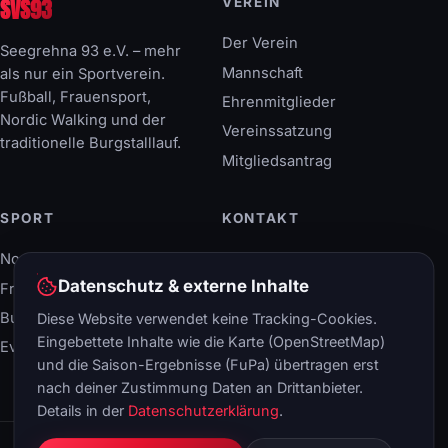
SVS93
VEREIN
Der Verein
Seegrehna 93 e.V. – mehr
Mannschaft
als nur ein Sportverein.
Fußball, Frauensport,
Ehrenmitglieder
Nordic Walking und der
Vereinssatzung
traditionelle Burgstalllauf.
Mitgliedsantrag
SPORT
KONTAKT
Nordic Walking
Breitscheidstraße 40
06886 Lutherstadt
Datenschutz & externe Inhalte
Frauensport
Wittenberg
Burgstalllauf
Diese Website verwendet keine Tracking-Cookies.
+49 (34 91) 408 66-0
Eingebettete Inhalte wie die Karte (OpenStreetMap)
Events & Termine
info@svs93.de
und die Saison-Ergebnisse (FuPa) übertragen erst
nach deiner Zustimmung Daten an Drittanbieter.
Details in der
Datenschutzerklärung
.