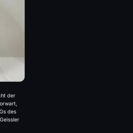
ht der
orwart,
SGs des
Geissler