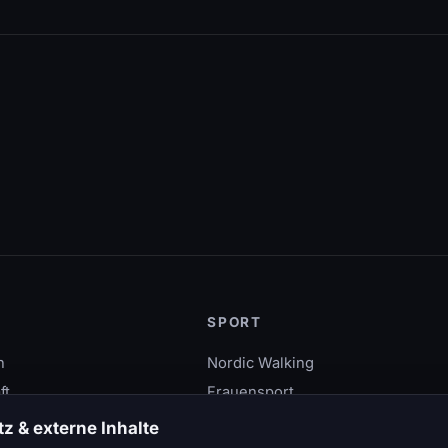
SPORT
n
Nordic Walking
ft
Frauensport
lieder
Burgstalllauf
z & externe Inhalte