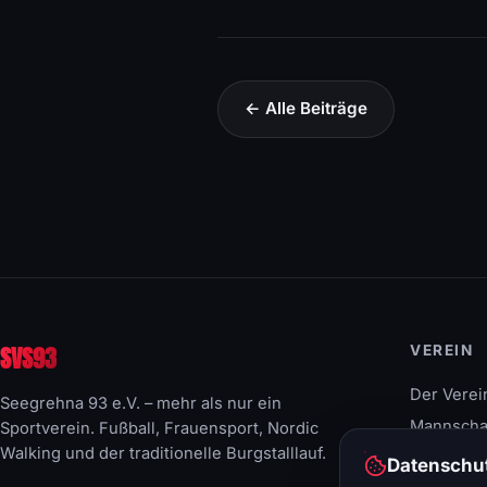
← Alle Beiträge
SVS93
VEREIN
Der Verei
Seegrehna 93 e.V. – mehr als nur ein
Mannscha
Sportverein. Fußball, Frauensport, Nordic
Walking und der traditionelle Burgstalllauf.
Ehrenmitg
Datenschut