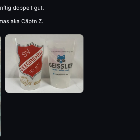
ftig doppelt gut.
omas aka Cäptn Z.